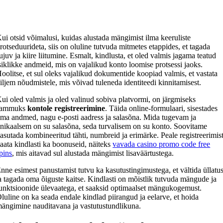
ui otsid võimalusi, kuidas alustada mängimist ilma keeruliste
rotseduurideta, siis on oluline tutvuda mitmetes etappides, et tagada
ujuv ja kiire liitumine. Esmalt, kindlusta, et oled valmis jagama teatud
siklikke andmeid, mis on vajalikud konto loomise protsessi jaoks.
oolitse, et sul oleks vajalikud dokumentide koopiad valmis, et vastata
iljem nõudmistele, mis võivad tuleneda identiteedi kinnitamisest.
ui oled valmis ja oled valinud sobiva platvormi, on järgmiseks
sammuks
kontole registreerimine
. Täida online-formulaari, sisestades
ma andmed, nagu e-posti aadress ja salasõna. Mida tugevam ja
nikaalsem on su salasõna, seda turvalisem on su konto. Soovitame
asutada kombineeritud tähti, numbreid ja erimärke. Peale registreerimis
aata kindlasti ka boonuseid, näiteks
vavada casino promo code free
pins
, mis aitavad sul alustada mängimist lisaväärtustega.
nne esimest panustamist tutvu ka kasutustingimustega, et vältida üllatus
a tagada oma õiguste kaitse. Kindlasti on mõistlik tutvuda mängude ja
unktsioonide ülevaatega, et saaksid optimaalset mängukogemust.
luline on ka seada endale kindlad piirangud ja eelarve, et hoida
ängimine nauditavana ja vastutustundlikuna.