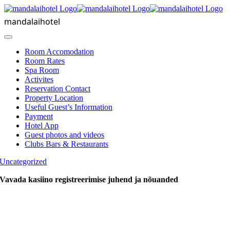
Skip
to
mandalaihotel
content
Toggle
Navigation
Room Accomodation
Room Rates
Spa Room
Activites
Reservation Contact
Property Location
Useful Guest’s Information
Payment
Hotel App
Guest photos and videos
Clubs Bars & Restaurants
Uncategorized
Vavada kasiino registreerimise juhend ja nõuanded