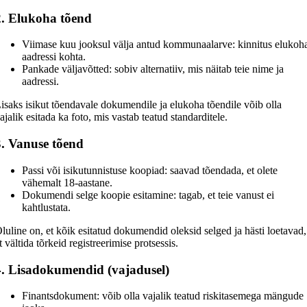
2. Elukoha tõend
Viimase kuu jooksul välja antud kommunaalarve: kinnitus elukoh
aadressi kohta.
Pankade väljavõtted: sobiv alternatiiv, mis näitab teie nime ja
aadressi.
isaks isikut tõendavale dokumendile ja elukoha tõendile võib olla
ajalik esitada ka foto, mis vastab teatud standarditele.
3. Vanuse tõend
Passi või isikutunnistuse koopiad: saavad tõendada, et olete
vähemalt 18-aastane.
Dokumendi selge koopie esitamine: tagab, et teie vanust ei
kahtlustata.
luline on, et kõik esitatud dokumendid oleksid selged ja hästi loetavad,
t vältida tõrkeid registreerimise protsessis.
4. Lisadokumendid (vajadusel)
Finantsdokument: võib olla vajalik teatud riskitasemega mängude