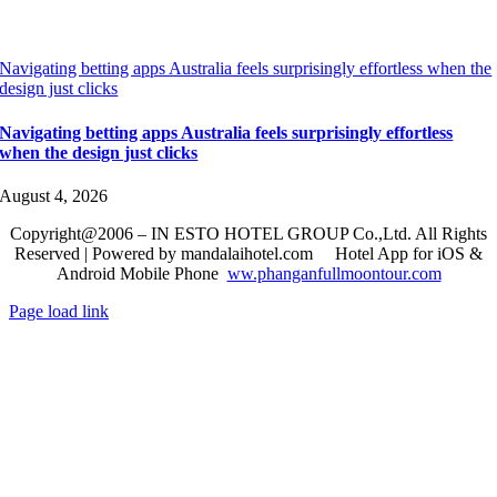
Navigating betting apps Australia feels surprisingly effortless when the
design just clicks
Navigating betting apps Australia feels surprisingly effortless
when the design just clicks
August 4, 2026
Copyright@2006 – IN ESTO HOTEL GROUP Co.,Ltd. All Rights
Reserved | Powered by mandalaihotel.com
Hotel App for iOS &
Android Mobile Phone
ww.phanganfullmoontour.com
Page load link
Go
to
Top