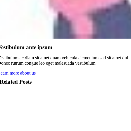
Vestibulum ante ipsum
estibulum ac diam sit amet quam vehicula elementum sed sit amet dui.
onec rutrum congue leo eget malesuada vestibulum.
earn more about us
Related Posts