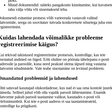
jaoks.
Muud dokumendid: näiteks pangakonto kinnitamine, kui kavatset
raha välja võtta või sissemakseid teha.
okumendi esitamise protsess võib varieeruda vastavalt valitud
latvormile, seega on soovitatav tutvuda konkreetsete nõuetega juba enn
egistreerimist.
Kuidas lahendada võimalikke probleeme
registreerimise käigus?
ui tekivad takistused registreerimise protsessis, kontrollige, kas teie
isestatud andmed on õiged. Eriti oluline on pöörata tähelepanu e-posti
adressile ja paroolile, kuna need peaksid olema täpsed ning vastama
latvormi nõudmistele. Vale teabe sisestamine on levinud probleem.
Omandatud probleemid ja lahendused
ihti satuvad kasutajad olukordadesse, kus nad ei saa oma kontole juurd
ääseda. Sellisel juhul võib olla vajalik parooli lähtestamine. Enamik
latvorme pakub parooli taastamise valikut, kasutades e-posti või
elefoninumbrit. Kui teie e-posti aadress ei saa taastamisteateid,
ontrollige ka prügikasti.