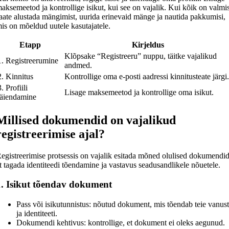
aksemeetod ja kontrollige isikut, kui see on vajalik. Kui kõik on valmi
aate alustada mängimist, uurida erinevaid mänge ja nautida pakkumisi,
is on mõeldud uutele kasutajatele.
Etapp
Kirjeldus
Klõpsake “Registreeru” nuppu, täitke vajalikud
1. Registreerumine
andmed.
2. Kinnitus
Kontrollige oma e-posti aadressi kinnitusteate järgi
3. Profiili
Lisage maksemeetod ja kontrollige oma isikut.
täiendamine
Millised dokumendid on vajalikud
registreerimise ajal?
egistreerimise protsessis on vajalik esitada mõned olulised dokumendid
t tagada identiteedi tõendamine ja vastavus seadusandlikele nõuetele.
1. Isikut tõendav dokument
Pass või isikutunnistus: nõutud dokument, mis tõendab teie vanus
ja identiteeti.
Dokumendi kehtivus: kontrollige, et dokument ei oleks aegunud.