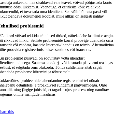
asutaja ankeedid, mis sisaldavad vale teavet, võivad põhjustada konto
innituse edasi lükkamist. Veenduge, et esitaksite kõik vajalikud
okumendid, et tuvastada oma identiteet. See võib hõlmata passi või
sikut tõendava dokumendi koopiat, mille allkiri on selgesti nähtav.
Tehnilised probleemid
õnikord võivad tekkida tehnilised tõrked, näiteks lehe laadimise aeglu
õi rikkuvad linkid. Selliste probleemide korral proovige uuendada oma
rauserit või vaadata, kas teie Interneti-ühendus on toimiv. Alternatiivina
õite proovida registreerimist teises seadmes või brauseris.
ui probleemid püsivad, on soovitatav võtta ühendust
lienditeenindusega. Saate saata e-kirja või kasutada platvormi reaalajas
estlust, et selgitada oma olukorda. Tõhus suhtlemine aitab sageli
ahendada probleeme kiiremini ja tõhusamalt.
okkuvõttes, probleemide lahendamine registreerimistel nõuab
ähelepanu detailidele ja proaktiivset suhtlemist platvormidega. Olge
annatlik ning järgige juhiseid, et tagada sujuv protsess ning nauditav
ogemus online-mängude maailmas.
hare this