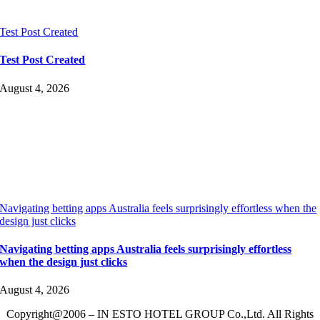
Test Post Created
Test Post Created
August 4, 2026
Navigating betting apps Australia feels surprisingly effortless when the
design just clicks
Navigating betting apps Australia feels surprisingly effortless
when the design just clicks
August 4, 2026
Copyright@2006 – IN ESTO HOTEL GROUP Co.,Ltd. All Rights