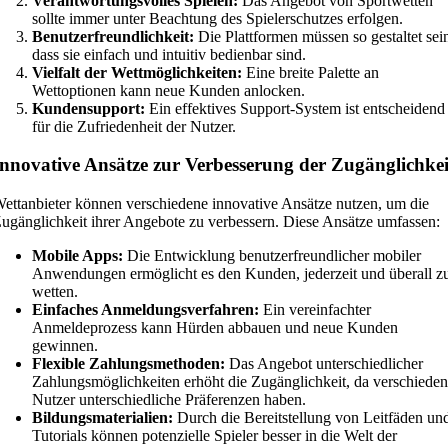
Verantwortungsvolles Spielen:
Das Angebot von Sportwetten
sollte immer unter Beachtung des Spielerschutzes erfolgen.
Benutzerfreundlichkeit:
Die Plattformen müssen so gestaltet sei
dass sie einfach und intuitiv bedienbar sind.
Vielfalt der Wettmöglichkeiten:
Eine breite Palette an
Wettoptionen kann neue Kunden anlocken.
Kundensupport:
Ein effektives Support-System ist entscheidend
für die Zufriedenheit der Nutzer.
Innovative Ansätze zur Verbesserung der Zugänglichkei
ettanbieter können verschiedene innovative Ansätze nutzen, um die
ugänglichkeit ihrer Angebote zu verbessern. Diese Ansätze umfassen:
Mobile Apps:
Die Entwicklung benutzerfreundlicher mobiler
Anwendungen ermöglicht es den Kunden, jederzeit und überall z
wetten.
Einfaches Anmeldungsverfahren:
Ein vereinfachter
Anmeldeprozess kann Hürden abbauen und neue Kunden
gewinnen.
Flexible Zahlungsmethoden:
Das Angebot unterschiedlicher
Zahlungsmöglichkeiten erhöht die Zugänglichkeit, da verschiede
Nutzer unterschiedliche Präferenzen haben.
Bildungsmaterialien:
Durch die Bereitstellung von Leitfäden un
Tutorials können potenzielle Spieler besser in die Welt der