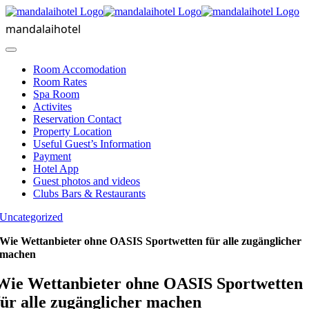
Skip
to
mandalaihotel
content
Toggle
Navigation
Room Accomodation
Room Rates
Spa Room
Activites
Reservation Contact
Property Location
Useful Guest’s Information
Payment
Hotel App
Guest photos and videos
Clubs Bars & Restaurants
Uncategorized
Wie Wettanbieter ohne OASIS Sportwetten für alle zugänglicher
machen
Wie Wettanbieter ohne OASIS Sportwetten
für alle zugänglicher machen